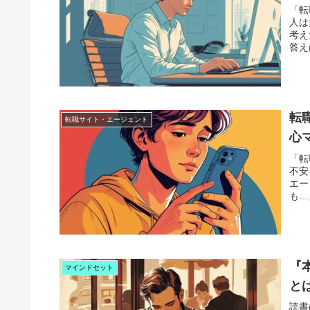
「転
人は
考え
答え
転
転職サイト・エージェント
心
「転
不安
エー
も…
『
マインドセット
と
読書