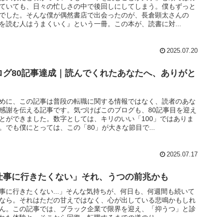
ていても、日々の忙しさの中で後回しにしてしまう。僕もずっと
でした。そんな僕が偶然書店で出会ったのが、長倉顕太さんの
を読む人はうまくいく』という一冊。この本が、読書に対...
2025.07.20
ログ80記事達成｜読んでくれたあなたへ、ありがと
めに、この記事は普段の転職に関する情報ではなく、読者のあな
感謝を伝える記事です。気づけばこのブログも、80記事目を迎え
とができました。数字としては、キリのいい「100」ではありま
。でも僕にとっては、この「80」が大きな節目で...
2025.07.17
仕事に行きたくない」それ、うつの前兆かも
事に行きたくない...」そんな気持ちが、何日も、何週間も続いて
なら。それはただの甘えではなく、心が出している悲鳴かもしれ
ん。この記事では、ブラック企業で限界を迎え、「抑うつ」と診