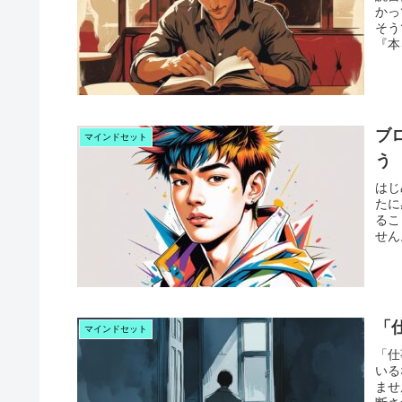
かっ
そう
『本
ブ
マインドセット
う
はじ
たに
るこ
せん
「
マインドセット
「仕
いる
ませ