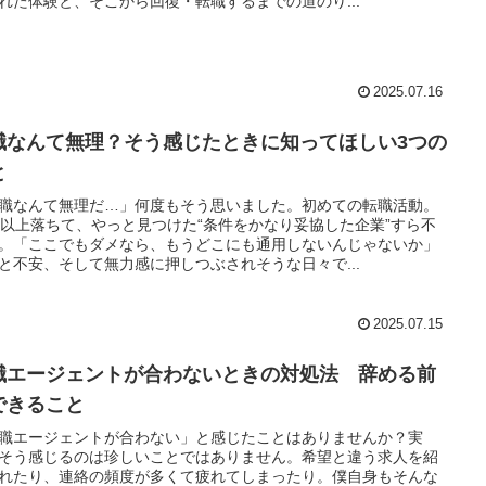
れた体験と、そこから回復・転職するまでの道のり...
2025.07.16
職なんて無理？そう感じたときに知ってほしい3つの
と
職なんて無理だ…」何度もそう思いました。初めての転職活動。
社以上落ちて、やっと見つけた“条件をかなり妥協した企業”すら不
。「ここでもダメなら、もうどこにも通用しないんじゃないか」
と不安、そして無力感に押しつぶされそうな日々で...
2025.07.15
職エージェントが合わないときの対処法 辞める前
できること
職エージェントが合わない」と感じたことはありませんか？実
そう感じるのは珍しいことではありません。希望と違う求人を紹
れたり、連絡の頻度が多くて疲れてしまったり。僕自身もそんな