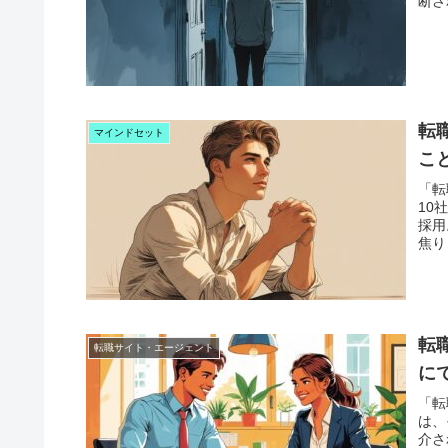
断さ
転
マインドセット
こ
「転
10
採用
焦り
転
転職サイト・エージェント
に
「転
は、
介さ