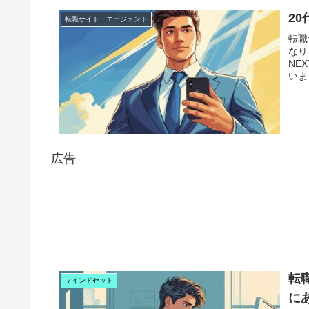
2
転職サイト・エージェント
転職
なり
NE
いま
広告
転
マインドセット
に