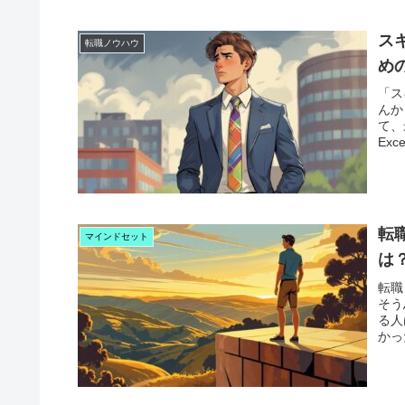
ス
転職ノウハウ
め
「ス
んか
て、
Ex
転
マインドセット
は
転職
そう
る人
かっ