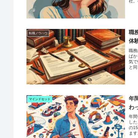
社。
職
転職ノウハウ
体
職務
ばか
気で
と同
年
マインドセット
わ
年間
した
の1
ます