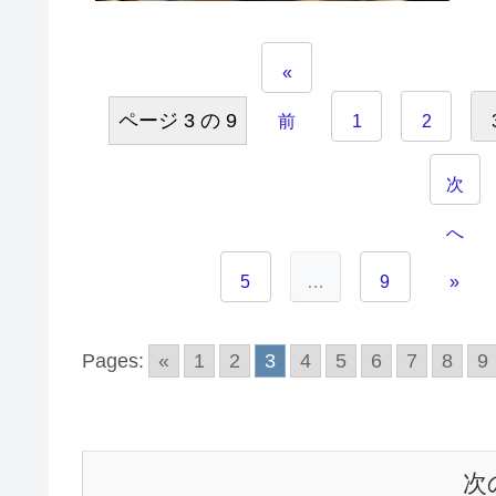
«
ページ 3 の 9
前
1
2
次
へ
5
…
9
»
Pages:
«
1
2
3
4
5
6
7
8
9
次