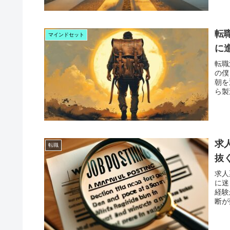
転
マインドセット
に
転職
の僕
朝を
ら製
求
転職
抜
求人
に迷
経験
断が