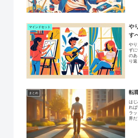
や
マインドセット
す
やり
ずに
のあ
り返
転
まとめ
はじ
れば
ラッ
界だ