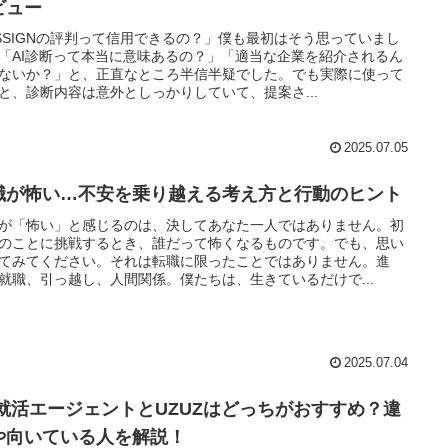
ビュー
SSIGNの評判って信用できるの？」僕も最初はそう思っていまし
「AI診断って本当に意味あるの？」「適当な企業を紹介されるん
ないか？」と、正直なところ半信半疑でした。でも実際に使って
と、診断内容は意外としっかりしていて、提案さ...
2025.07.05
職が怖い…不安を乗り越える考え方と行動のヒント
が「怖い」と感じるのは、決してあなた一人ではありません。初
のことに挑戦するとき、誰だって怖くなるものです。でも、思い
てみてください。それは転職に限ったことではありません。進
就職、引っ越し、人間関係。僕たちは、生きているだけで...
2025.07.04
e就活エージェントとUZUZはどっちがおすすめ？違
や向いている人を解説！