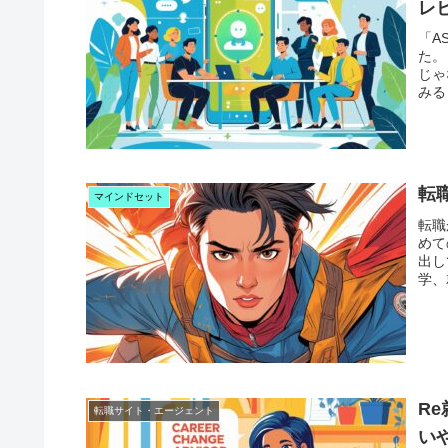
レ
「A
た。
じゃ
みる
転
マインドセット
転職
めて
出し
学、
R
転職サイト・エージェント
い