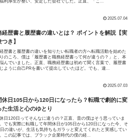
福利厚生が整い、安定した会社でした。正直、「こ...
2025.07.04
務経歴書と履歴書の違いとは？ ポイントを解説【実
験つき】
経歴書と履歴書の違いを知りたい転職者の方へ転職活動を始めた
りのころ、僕は「履歴書と職務経歴書って何が違うの？」と、本
悩んでいました。正直、職務経歴書は初めて聞く言葉で、履歴書
じように自己PRを書いて提出していたほど。でも、違...
2025.07.03
間休日105日から120日になったら？転職で劇的に変
った生活と心のゆとり
休日120日ってそんなに違うの？正直、昔の僕はそう思っていま
。でも実際に転職して年間休日が105日から120日になった今、そ
5日の違いが、生活も気持ちもガラッと変えてくれたと実感してい
。この記事では、ブラック企業時代の僕の経...