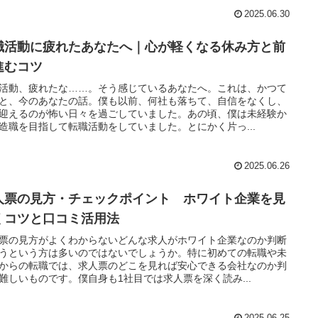
2025.06.30
職活動に疲れたあなたへ｜心が軽くなる休み方と前
進むコツ
活動、疲れたな……。そう感じているあなたへ。これは、かつて
と、今のあなたの話。僕も以前、何社も落ちて、自信をなくし、
迎えるのが怖い日々を過ごしていました。あの頃、僕は未経験か
造職を目指して転職活動をしていました。とにかく片っ...
2025.06.26
人票の見方・チェックポイント ホワイト企業を見
くコツと口コミ活用法
票の見方がよくわからないどんな求人がホワイト企業なのか判断
うという方は多いのではないでしょうか。特に初めての転職や未
からの転職では、求人票のどこを見れば安心できる会社なのか判
難しいものです。僕自身も1社目では求人票を深く読み...