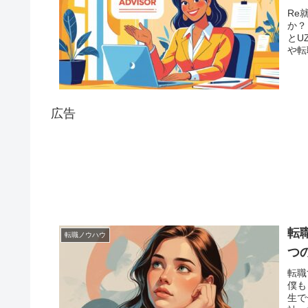
Re
か？
とU
や転
広告
転
転職ノウハウ
つ
転職
僕も
生で