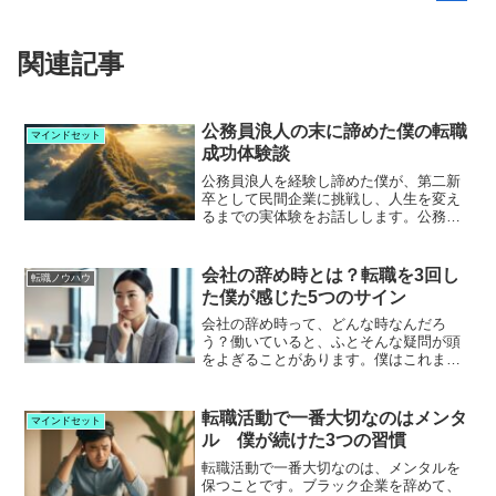
関連記事
公務員浪人の末に諦めた僕の転職
マインドセット
成功体験談
公務員浪人を経験し諦めた僕が、第二新
卒として民間企業に挑戦し、人生を変え
るまでの実体験をお話しします。公務員
試験を本気で目指していた僕は、大学3回
生から受験を始め、卒業後の2年間も挑戦
を続けました。それでも結果は不合格。
会社の辞め時とは？転職を3回し
転職ノウハウ
悔しさと絶望感に包ま...
た僕が感じた5つのサイン
会社の辞め時って、どんな時なんだろ
う？働いていると、ふとそんな疑問が頭
をよぎることがあります。僕はこれまで
に3回の転職を経験しました。振り返る
と、それぞれの職場で「もう限界だな」
と思う瞬間がありました。この記事で
転職活動で一番大切なのはメンタ
マインドセット
は、僕が実際に感じた「会社を...
ル 僕が続けた3つの習慣
転職活動で一番大切なのは、メンタルを
保つことです。ブラック企業を辞めて、