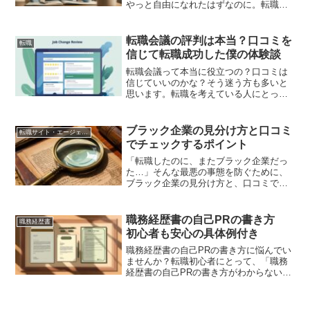
やっと自由になれたはずなのに。転職活
動が始まると、不安や焦りで夜も眠れ
ず、心がすり減っていきました。書類が
通っても、面接で落ち続ける日々。自信
転職会議の評判は本当？口コミを
転職
を失いかけたとき、僕を支え...
信じて転職成功した僕の体験談
転職会議って本当に役立つの？口コミは
信じていいのかな？そう迷う方も多いと
思います。転職を考えている人にとっ
て、企業の内情が見られる「転職会議」
はとても便利なサービスですが、ネット
上には賛否の声もあり、「本当に信じて
ブラック企業の見分け方と口コミ
転職サイト・エージェント
いいの？」と不安になります...
でチェックするポイント
「転職したのに、またブラック企業だっ
た…」そんな最悪の事態を防ぐために、
ブラック企業の見分け方と、口コミでの
チェックポイント を知っておくことが重
要です。この記事では、・ブラック企業
に就職する可能性を下げる方法・口コミ
職務経歴書の自己PRの書き方
職務経歴書
サイトを活用してブラッ...
初心者も安心の具体例付き
職務経歴書の自己PRの書き方に悩んでい
ませんか？転職初心者にとって、「職務
経歴書の自己PRの書き方がわからない」
と悩むのは自然なことです。僕自身も、
初めての転職活動で書類を作成する際、
自己PR欄で手が止まりました。自分に