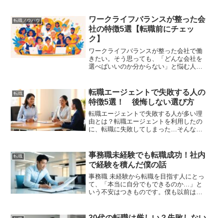
かし、実際に働いた人にしかわからない
苦悩がいくつもあります。僕は過去に
「昼休憩なし」「未払い残業70時間」
ワークライフバランスが整った会
転職ノウハウ
「有給が全く使えない」 ...
社の特徴5選【転職前にチェッ
ク】
ワークライフバランスが整った会社で働
きたい。そう思っても、「どんな会社を
選べばいいのか分からない」と悩む人は
多いです。僕自身、以前は残業100時間以
上・年間休日105日の会社で働いていまし
た。ワークライフバランスなんて存在せ
転職エージェントで失敗する人の
転職
ず、休日は疲れ切...
特徴5選！ 後悔しない選び方
転職エージェントで失敗する人が多い理
由とは？転職エージェントを利用したの
に、転職に失敗してしまった…そんな経
験をした人は意外と多いです。実は、エ
ージェントの使い方を間違えると、希望
とは違う転職先に進んでしまうこともあ
事務職未経験でも転職成功！社内
転職
ります。この記事では、・...
で経験を積んだ僕の話
事務職 未経験から転職を目指す人にとっ
て、「本当に自分でもできるのか…」と
いう不安はつきものです。僕も以前は製
造職として働いていて、事務とはまった
く関係のないキャリアを歩んでいまし
た。でも、あるきっかけから社内で事務
30代の転職は厳しい？失敗しない