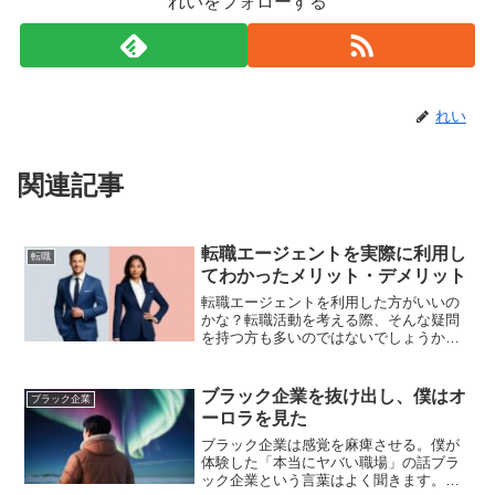
れいをフォローする
れい
関連記事
転職エージェントを実際に利用し
転職
てわかったメリット・デメリット
転職エージェントを利用した方がいいの
かな？転職活動を考える際、そんな疑問
を持つ方も多いのではないでしょうか。
ネット上には、「エージェントを使って
転職成功した！」という意見もあれば、
「希望と違う求人ばかり紹介された…」
ブラック企業を抜け出し、僕はオ
ブラック企業
という不満の声もあります...
ーロラを見た
ブラック企業は感覚を麻痺させる。僕が
体験した「本当にヤバい職場」の話ブラ
ック企業という言葉はよく聞きます。し