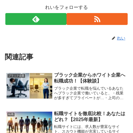
れいをフォローする
れい
関連記事
ブラック企業からホワイト企業へ
ブラック企業
転職成功！【体験談】
ブラック企業で転職を悩んでいるあなた
へブラック企業で働いていると、・残業
が多すぎてプライベートが…・上司のパ
ワハラ…・有給が取れない…と悩んでい
る人も多いのではないでしょうか？しか
しブラック企業で長く働いていると、
転職サイトを徹底比較！あなたは
転職
「この環境が普通なのかも？...
どれ？【2025年最新】
転職サイトには、求人数が豊富なサイ
ト、スカウト機能が充実しているサイ