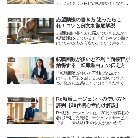
ト、ハイクラス向けの転職サイトなどさ
まざまな種類があります。・「どのサイ
トを選ぶべき？」・「スカウト機能って
実際どうなの？」といった疑問を持って
志望動機の書き方 迷ったらこ
志望動機
いる方に向けて、2025年最...
れ！コツと例文を徹底解説
志望動機の書き方に悩んでいませんか？
転職活動をしていると「どうやって書け
ばよいのかわからない」という声をよく
聞きます。実は、志望動機は特別な文章
力がなくてもしっかりと相手に伝えるこ
とができます。基本の型とコツを押さえ
転職回数が多いと不利？面接官が
転職
れば、あなたらしい志望動...
納得する「転職理由」の伝え方
「転職回数が多いと不利になるので
は？」と不安を感じる人は多いですよ
ね。確かに企業によっては「またすぐ辞
めるのでは？」と懸念するケースもあり
ます。しかし、転職理由をポジティブに
伝え、自己PRを適切に行えば、転職回数
Re就活エージェントの使い方と
Re就活エージェント
が多くても不利になりません。...
評判【20代初心者向け解説】
Re就活エージェントは、20代・転職初心
者に特化した転職エージェントサービス
です。・未経験OKの求人が見つかる・書
類・面接対策が手厚い・ブラック企業を
避けやすいといった特徴があり、これか
ら初めて転職に挑戦する人におすすめさ