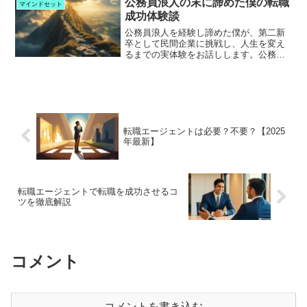
公務員浪人の末に諦めた僕の転職
マインドセット
れています。この記...
成功体験談
公務員浪人を経験し諦めた僕が、第二新
卒として民間企業に挑戦し、人生を変え
るまでの実体験をお話しします。公務員
試験を本気で目指していた僕は、大学3回
生から受験を始め、卒業後の2年間も挑戦
を続けました。それでも結果は不合格。
悔しさと絶望感に包ま...
転職エージェントは必要？不要？【2025
年最新】
転職エージェントで転職を成功させるコ
ツを徹底解説
コメント
コメントを書き込む